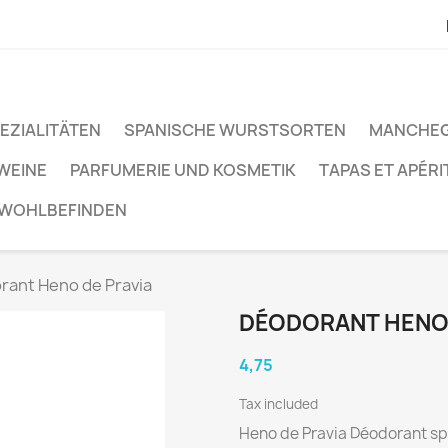
EZIALITÄTEN
SPANISCHE WURSTSORTEN
MANCHEG
WEINE
PARFUMERIE UND KOSMETIK
TAPAS ET APÉRI
 WOHLBEFINDEN
rant Heno de Pravia
DÉODORANT HENO 
4,75
Tax included
Heno de Pravia Déodorant s