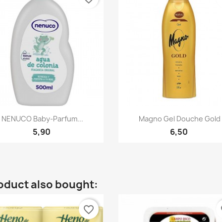
Quick view
Quick view


NENUCO Baby-Parfum...
Magno Gel Douche Gold
5,90
6,50
oduct also bought:
favorite_border
fa