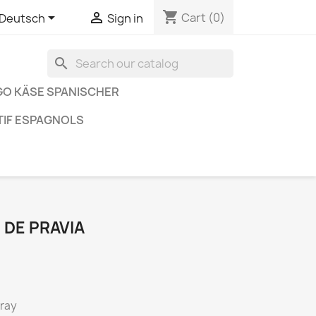
shopping_cart


Cart
(0)
Deutsch
Sign in
search
O KÄSE SPANISCHER
TIF ESPAGNOLS
DE PRAVIA
pray