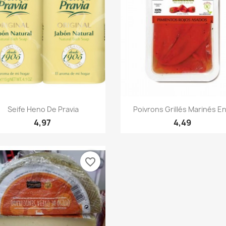
Quick view
Quick view


Seife Heno De Pravia
Poivrons Grillés Marinés En
4,97
4,49
favorite_border