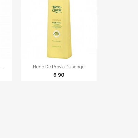
Quick view

...
Heno De Pravia Duschgel
6,90