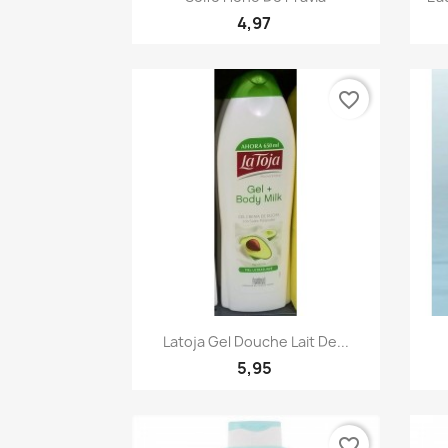
4,97
favorite_border
Quick view

Latoja Gel Douche Lait De...
5,95
favorite_border