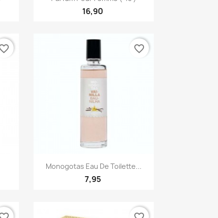
16,90
vorite_border
favorite_border
Quick view

Monogotas Eau De Toilette...
7,95
vorite_border
favorite_border