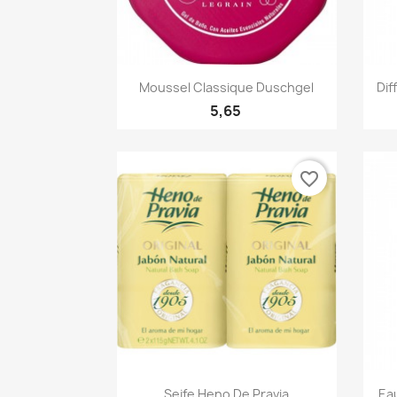
Quick view

Moussel Classique Duschgel
Dif
5,65
favorite_border
Quick view

Seife Heno De Pravia
Ea