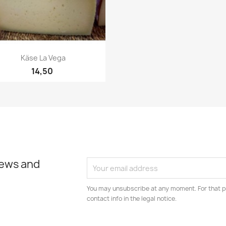
Quick view

Käse La Vega
14,50
stagram
news and
You may unsubscribe at any moment. For that p
contact info in the legal notice.