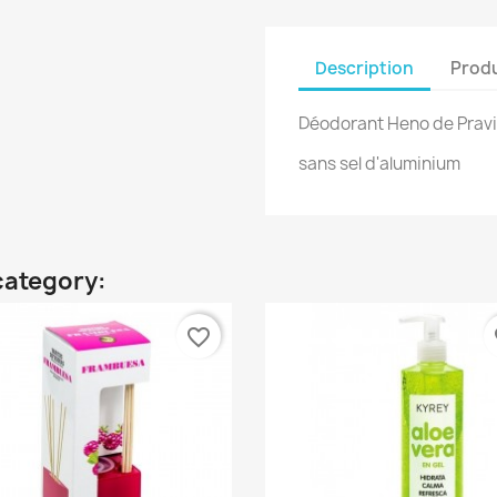
Description
Produ
Déodorant Heno de Pravia
sans sel d'aluminium
category:
favorite_border
fa