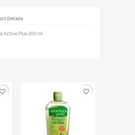
ct Details
 Active Plus 200 ml
vorite_border
favorite_border