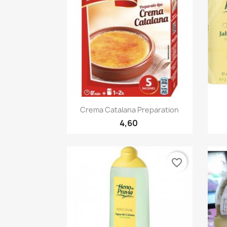
Quick view

Crema Catalana Preparation
4,60
favorite_border