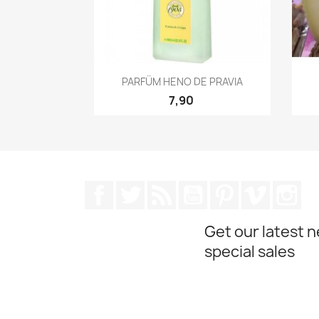
Quick view

PARFÜM HENO DE PRAVIA
7,90
Facebook
Twitter
Rss
YouTube
Pinterest
Vimeo
In
Get our latest 
special sales