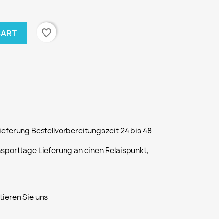
favorite_border
CART
ferung Bestellvorbereitungszeit 24 bis 48
nsporttage Lieferung an einen Relaispunkt,
ieren Sie uns