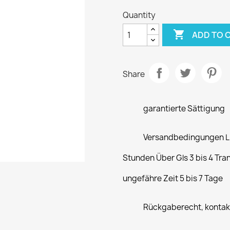
Quantity

ADD TO 
Share
garantierte Sättigung
Versandbedingungen Lie
Stunden Über Gls 3 bis 4 Tra
ungefähre Zeit 5 bis 7 Tage
Rückgaberecht, kontakt