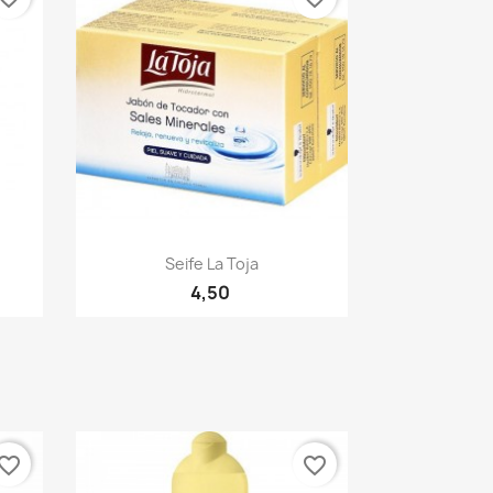
Quick view

Seife La Toja
4,50
vorite_border
favorite_border