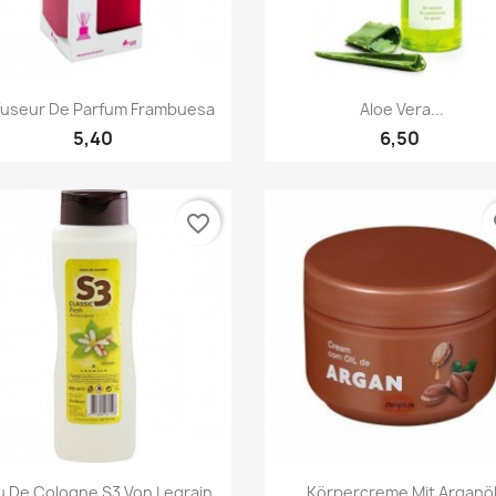
Quick view
Quick view


fuseur De Parfum Frambuesa
Aloe Vera...
5,40
6,50
favorite_border
fa
Quick view
Quick view


u De Cologne S3 Von Legrain
Körpercreme Mit Arganö