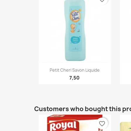
Quick view

Petit Cheri Savon Liquide
7,50
Customers who bought this pr
favorite_border