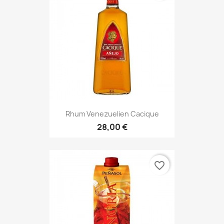
Rhum Venezuelien Cacique
28,00 €
favorite_border