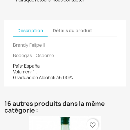
Description
Détails du produit
Brandy Felipe II
Bodegas - Osborne
País: España
Volumen: 1 l.
Graduación Alcohol: 36.00%
16 autres produits dans la même
catégorie :
favorite_border