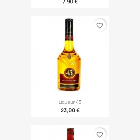
7,90 €
favorite_border
Liqueur 43
23,00 €
favorite_border