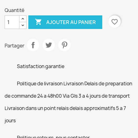
Quantité

favorite_border
AJOUTER AU PANIER
Partager
Satisfaction garantie
Politique de livraison Livraison Delais de preparation
de commande 24 a 48h00 Via Gls 3 a 4 jours de transport
Livraison dans un point relais delais approximatifs 5 a 7
jours
Politique retours, nous contacter