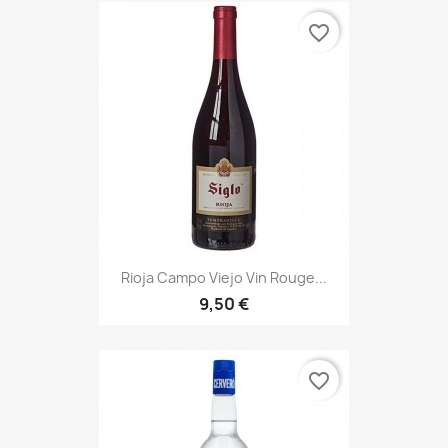
favorite_border
Rioja Campo Viejo Vin Rouge...
9,50 €
favorite_border