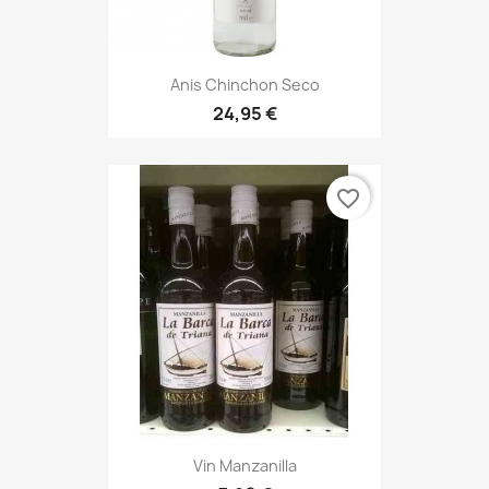
Anis Chinchon Seco
24,95 €
favorite_border
Vin Manzanilla