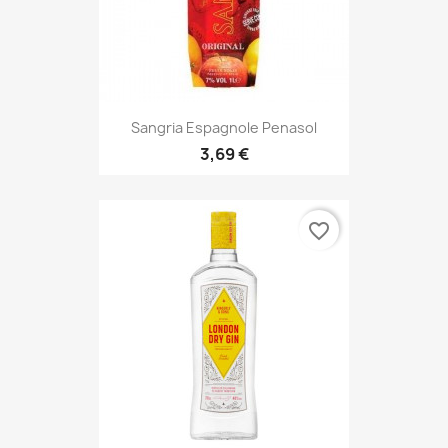
Sangria Espagnole Penasol
3,69 €
favorite_border