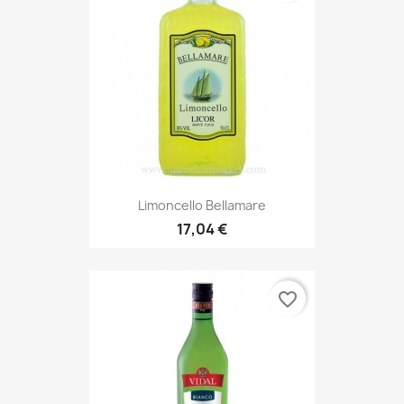
Limoncello Bellamare
17,04 €
favorite_border