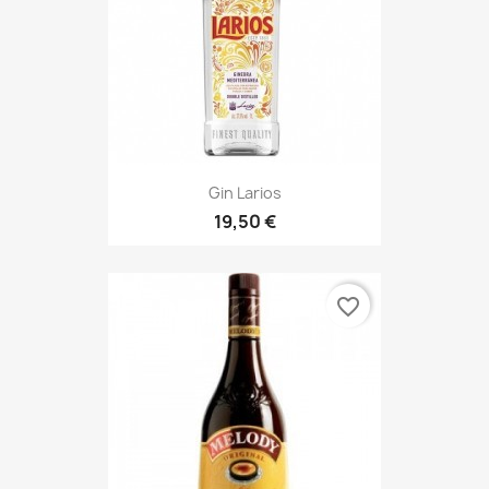
Gin Larios
19,50 €
favorite_border