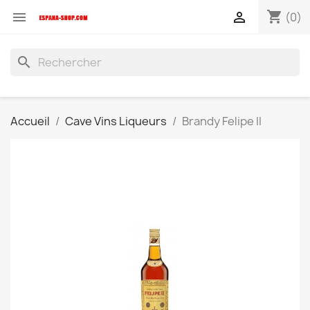
shopping_cart


(0)
search
Accueil
Cave Vins Liqueurs
Brandy Felipe II