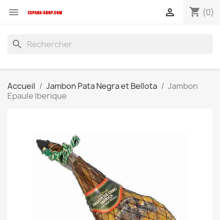
shopping_cart


(0)
search
Accueil
Jambon Pata Negra et Bellota
Jambon
Epaule Iberique