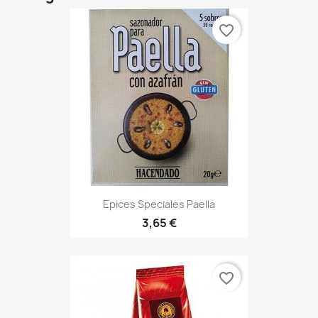
favorite_border
Epices Speciales Paella
3,65 €
favorite_border