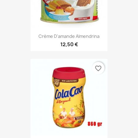
Crème D'amande Almendrina
12,50 €
favorite_border