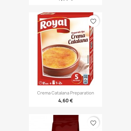
favorite_border
Crema Catalana Preparation
4,60 €
favorite_border