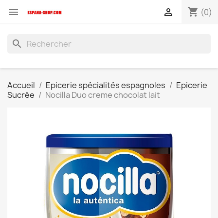
shopping_cart


(0)
search
Accueil
Epicerie spécialités espagnoles
Epicerie
Sucrée
Nocilla Duo creme chocolat lait