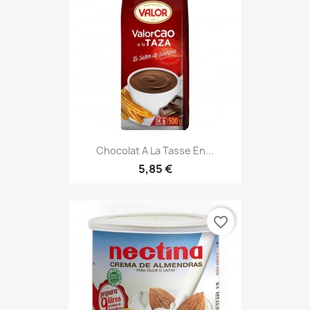
Chocolat A La Tasse En...
5,85 €
favorite_border