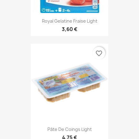
Royal Gelatine Fraise Light
3,60 €
favorite_border
Pâte De Coings Light
4,75 €