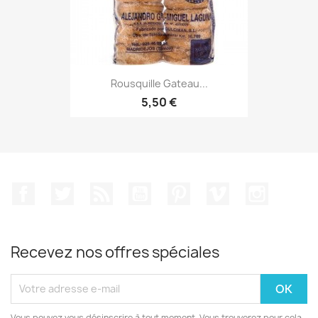
Rousquille Gateau...
5,50 €
Facebook
Twitter
Rss
YouTube
Pinterest
Vimeo
Instagr
Recevez nos offres spéciales
Vous pouvez vous désinscrire à tout moment. Vous trouverez pour cela