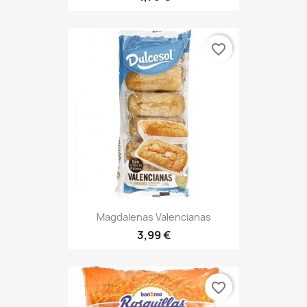
favorite_border
Magdalenas Valencianas
3,99 €
favorite_border