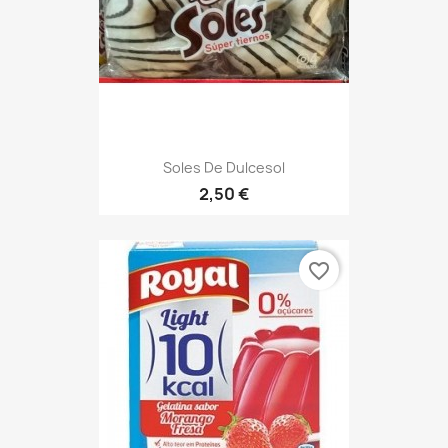
Soles De Dulcesol
2,50 €
favorite_border