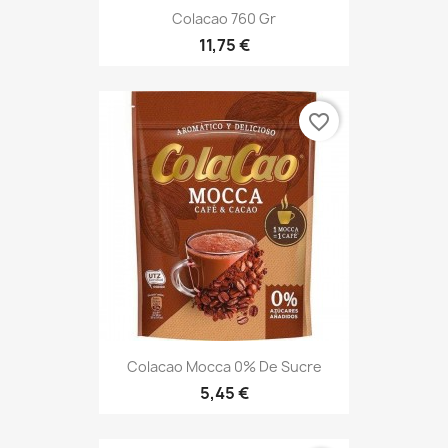
Colacao 760 Gr
11,75 €
favorite_border
Colacao Mocca 0% De Sucre
5,45 €