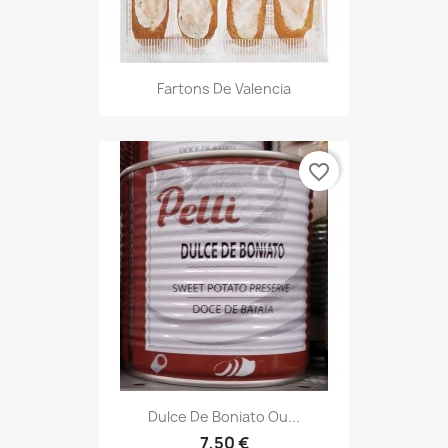
Fartons De Valencia
favorite_border
Dulce De Boniato Ou...
7,50 €