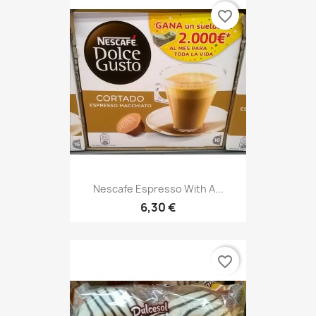
favorite_border
Nescafe Espresso With A...
6,30 €
favorite_border